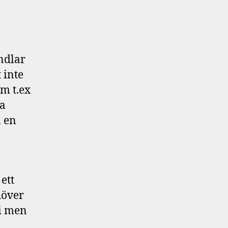
ndlar
 inte
om t.ex
ka
n en
ett
höver
gi men