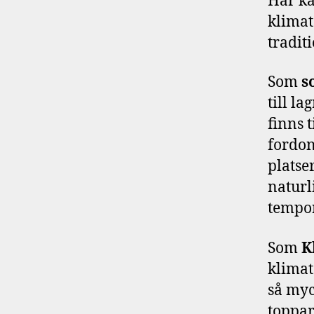
Här ka
klimat
tradit
Som
s
till l
finns t
fordon
platser
naturl
tempor
Som
K
klimat
så myc
toppar