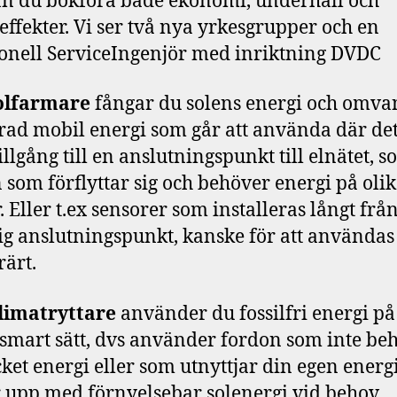
n du bokföra både ekonomi, underhåll och
effekter. Vi ser två nya yrkesgrupper och en
ionell ServiceIngenjör med inriktning DVDC
olfarmare
fångar du solens energi och omva
agrad mobil energi som går att använda där det
illgång till en anslutningspunkt till elnätet, s
 som förflyttar sig och behöver energi på oli
. Eller t.ex sensorer som installeras långt frå
ig anslutningspunkt, kanske för att användas
ärt.
limatryttare
använder du fossilfri energi på 
smart sätt, dvs använder fordon som inte be
ket energi eller som utnyttjar din egen ener
 upp med förnyelsebar solenergi vid behov.